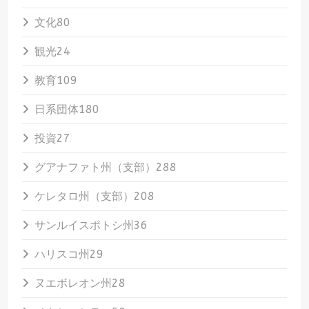
文化
80
観光
24
教育
109
日系団体
180
投資
27
グアナファト州（支部）
288
ケレタロ州（支部）
208
サンルイスポトシ州
36
ハリスコ州
29
ヌエボレオン州
28