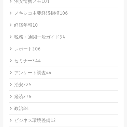
治安情勢メモ
101
メキシコ主要経済指標
106
経済年報
10
税務・通関一般ガイド
34
レポート
206
セミナー
344
アンケート調査
44
治安
325
経済
279
政治
84
ビジネス環境整備
12