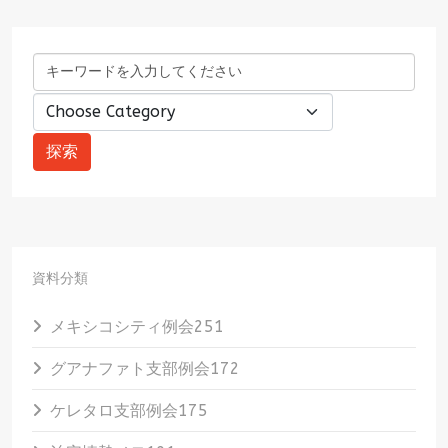
資料分類
メキシコシティ例会
251
グアナファト支部例会
172
ケレタロ支部例会
175