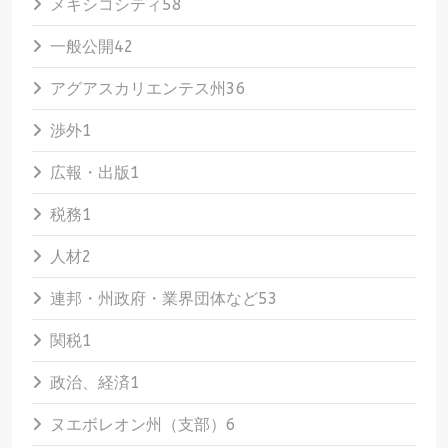
メキシコシティ
58
一般公開
42
アグアスカリエンテス州
36
渉外
1
広報・出版
1
税務
1
人材
2
連邦・州政府・業界団体など
53
関税
1
政治、経済
1
ヌエボレオン州（支部）
6