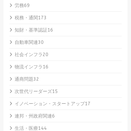
労務
69
税務・通関
173
知財・基準認証
16
自動車関連
30
社会インフラ
20
物流インフラ
16
通商問題
32
次世代リーダーズ
15
イノベーション・スタートアップ
17
連邦・州政府関連
6
生活・医療
144