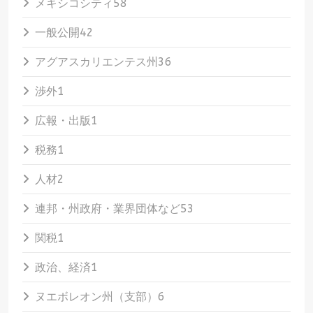
メキシコシティ
58
一般公開
42
アグアスカリエンテス州
36
渉外
1
広報・出版
1
税務
1
人材
2
連邦・州政府・業界団体など
53
関税
1
政治、経済
1
ヌエボレオン州（支部）
6