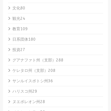
文化
80
観光
24
教育
109
日系団体
180
投資
27
グアナファト州（支部）
288
ケレタロ州（支部）
208
サンルイスポトシ州
36
ハリスコ州
29
ヌエボレオン州
28