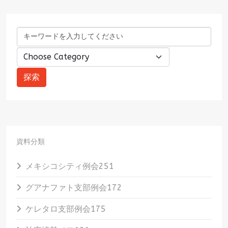
資料分類
メキシコシティ例会
251
グアナファト支部例会
172
ケレタロ支部例会
175