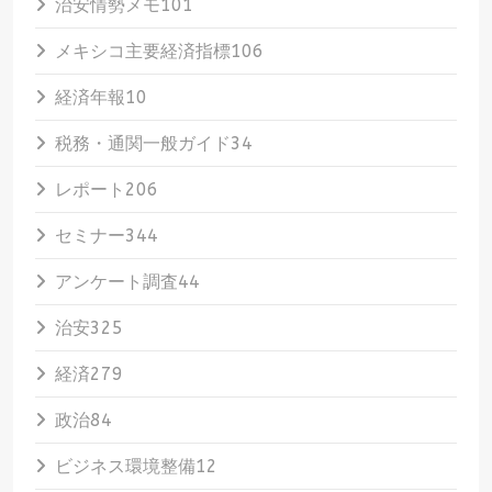
治安情勢メモ
101
メキシコ主要経済指標
106
経済年報
10
税務・通関一般ガイド
34
レポート
206
セミナー
344
アンケート調査
44
治安
325
経済
279
政治
84
ビジネス環境整備
12