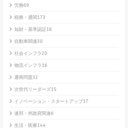
労務
69
税務・通関
173
知財・基準認証
16
自動車関連
30
社会インフラ
20
物流インフラ
16
通商問題
32
次世代リーダーズ
15
イノベーション・スタートアップ
17
連邦・州政府関連
6
生活・医療
144