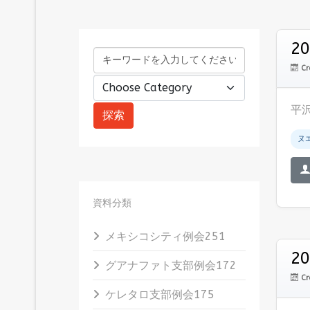
2
Cr
平
ヌ
資料分類
メキシコシティ例会
251
2
グアナファト支部例会
172
Cr
ケレタロ支部例会
175