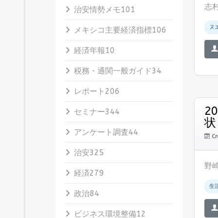
志村
治安情勢メモ
101
ヌ
メキシコ主要経済指標
106
経済年報
10
税務・通関一般ガイド
34
レポート
206
2
セミナー
344
状
アンケート調査
44
Cr
治安
325
野
経済
279
生
政治
84
ビジネス環境整備
12