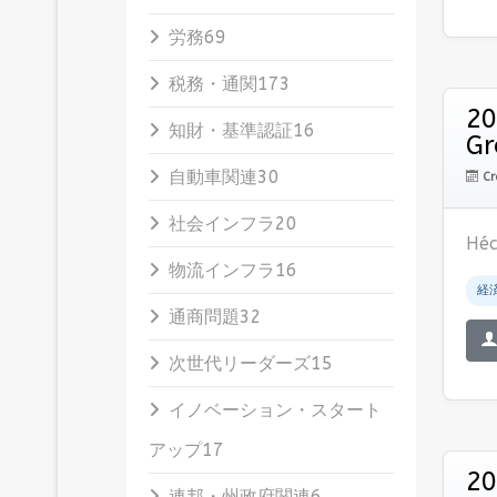
労務
69
税務・通関
173
20
知財・基準認証
16
Gr
自動車関連
30
Cr
社会インフラ
20
Hé
物流インフラ
16
経
通商問題
32
次世代リーダーズ
15
イノベーション・スタート
アップ
17
2
連邦・州政府関連
6