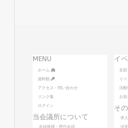
MENU
イベ
ホーム
支部
資料館
イベ
アクセス・問い合わせ
活動
リンク集
お知
ログイン
そ
当会議所について
求人
会頭挨拶・歴代会頭
治安