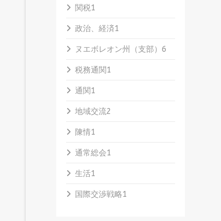
関税
1
政治、経済
1
ヌエボレオン州（支部）
6
税務通関
1
通関
1
地域交流
2
陳情
1
通常総会
1
生活
1
国際交渉戦略
1