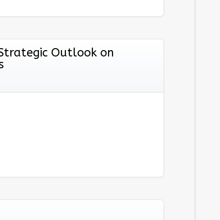
rategic Outlook on
s