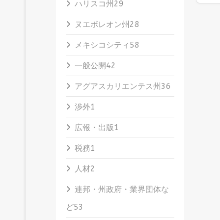
ハリスコ州
29
ヌエボレオン州
28
メキシコシティ
58
一般公開
42
アグアスカリエンテス州
36
渉外
1
広報・出版
1
税務
1
人材
2
連邦・州政府・業界団体な
ど
53