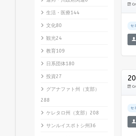
Cr
生活・医療
144
文化
80
セ
観光
24
教育
109
日系団体
180
投資
27
2
Cr
グアナファト州（支部）
288
セ
ケレタロ州（支部）
208
サンルイスポトシ州
36